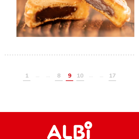
1
8
9
10
17
…
…
…
…